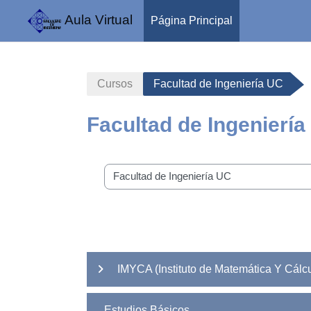
Aula Virtual
Página Principal
Saltar al contenido principal
Cursos
Facultad de Ingeniería UC
Facultad de Ingeniería
Categorías
IMYCA (Instituto de Matemática Y Cálcu
Estudios Básicos