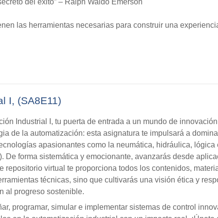
secreto del éxito” – Ralph Waldo Emerson
ienen las herramientas necesarias para construir una experienci
l I, (SA8E11)
ción Industrial I, tu puerta de entrada a un mundo de innovación
gia de la automatización: esta asignatura te impulsará a domina
ecnologías apasionantes como la neumática, hidráulica, lógica
. De forma sistemática y emocionante, avanzarás desde aplicac
e repositorio virtual te proporciona todos los contenidos, materi
erramientas técnicas, sino que cultivarás una visión ética y r
n al progreso sostenible.
señar, programar, simular e implementar sistemas de control inno