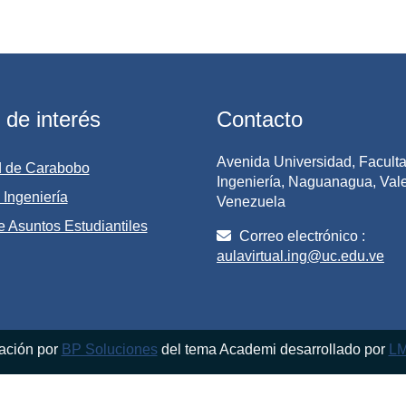
 de interés
Contacto
Avenida Universidad, Facult
d de Carabobo
Ingeniería, Naguanagua, Vale
 Ingeniería
Venezuela
e Asuntos Estudiantiles
Correo electrónico :
aulavirtual.ing@uc.edu.ve
ación por
BP Soluciones
del tema Academi desarrollado por
L