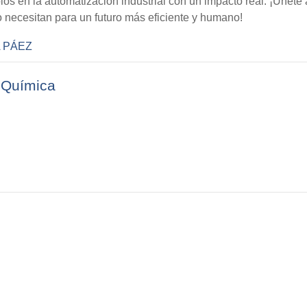
los en la automatización industrial con un impacto real. ¡Únete 
 necesitan para un futuro más eficiente y humano!
 PÁEZ
a Química