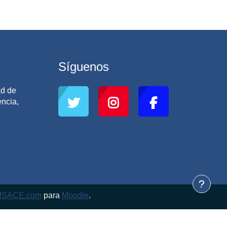
Síguenos
ad de
ncia,
MSACE.com
para
Moodle
.