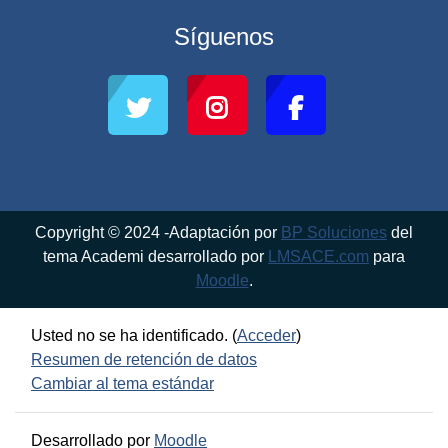
Síguenos
Copyright © 2024 -Adaptación por
BP Soluciones
del
tema Academi desarrollado por
LMSACE.com
para
Moodle
.
Usted no se ha identificado. (
Acceder
)
Resumen de retención de datos
Cambiar al tema estándar
Desarrollado por
Moodle